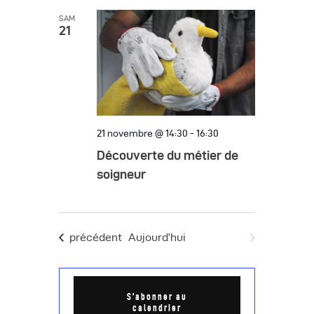
SAM
21
21 novembre @ 14:30
-
16:30
Découverte du métier de
soigneur
Évènements
Évènements
précédent
Aujourd’hui
suivant
S’abonner au
calendrier