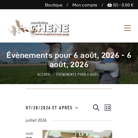
Boutique
/
Mon compte
/
(0) -
0.00
€
ASSOCIATION CHENE
Centre de Sauvegarde de la
faune sauvage
L’Association
Évènements pour 6 août, 2026 - 6
Centre De Sauvegarde
août, 2026
Espace Découverte
ACCUEIL
ÉVÈNEMENTS POUR 6 AOÛT...
Nous Soutenir
Boutique
Agenda
N
R
R
07/28/2026 ET APRÈS
L
e
Contactez-Nous
a
S
i
c
e
s
juillet 2026
h
é
v
t
e
c
e
l
i
r
MAR
c
e