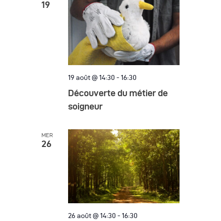
19
è
n
e
m
e
19 août @ 14:30
-
16:30
Découverte du métier de
n
soigneur
t
s
MER
26
26 août @ 14:30
-
16:30