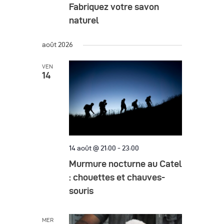
e
a
Fabriquez votre savon
m
naturel
t
e
i
n
août 2026
o
t
VEN
n
14
d
e
v
u
14 août @ 21:00
-
23:00
e
Murmure nocturne au Catel
: chouettes et chauves-
s
souris
É
v
MER