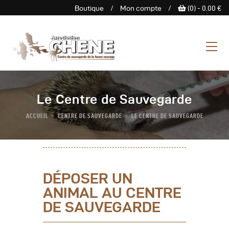
Boutique
/
Mon compte
/
(0) -
0.00
€
ASSOCIATION CHENE
Centre de Sauvegarde de la
faune sauvage
L’Association
Le Centre de Sauvegarde
Centre De Sauvegarde
ACCUEIL
CENTRE DE SAUVEGARDE
LE CENTRE DE SAUVEGARDE
Espace Découverte
Nous Soutenir
Boutique
Agenda
DÉPOSER UN
Contactez-Nous
ANIMAL AU CENTRE
DE SAUVEGARDE