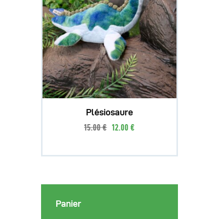
Plésiosaure
15
.
00
€
12
.
00
€
Panier