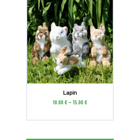
Lapin
10
.
00
€
–
15
.
00
€