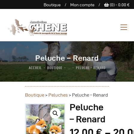
Boutique
/
Mon compte
/
(0) -
0.00
€
ASSOCIATION CHENE
Centre de Sauvegarde de la
faune sauvage
L’Association
Peluche – Renard
Centre De Sauvegarde
ACCUEIL
BOUTIQUE
...
PELUCHE – RENARD
Espace Découverte
Nous Soutenir
Boutique
Boutique
>
Peluches
>
Peluche – Renard
Agenda
Peluche
Contactez-Nous
– Renard
12
.
00
€
20
.
0
–