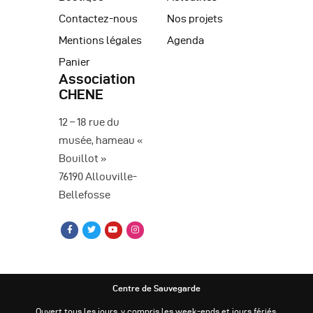
Contactez-nous
Nos projets
Mentions légales
Agenda
Panier
Association
CHENE
12 – 18 rue du
musée, hameau «
Bouillot »
76190 Allouville-
Bellefosse
Centre de Sauvegarde
Ouvert tous les jours, y compris les week-ends et jours fériés.