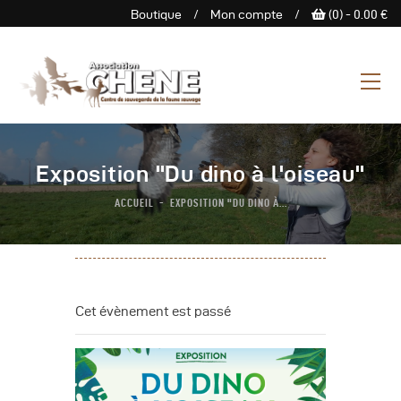
Boutique
/
Mon compte
/
(0) -
0.00
€
ASSOCIATION CHENE
Centre de Sauvegarde de la
faune sauvage
L’Association
Exposition "Du dino à l'oiseau"
Centre De Sauvegarde
ACCUEIL
EXPOSITION "DU DINO À...
Espace Découverte
Nous Soutenir
Boutique
Agenda
Cet évènement est passé
Contactez-Nous