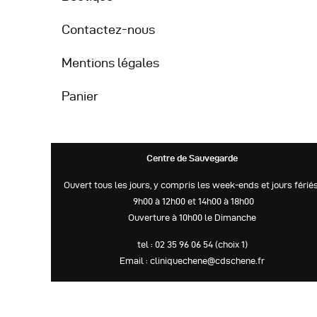
Contactez-nous
Mentions légales
Panier
Centre de Sauvegarde
Ouvert tous les jours, y compris les week-ends et jours fériés
9h00 à 12h00 et 14h00 à 18h00
Ouverture à 10h00 le Dimanche
tel : 02 35 96 06 54 (choix 1)
Email : cliniquechene@cdschene.fr