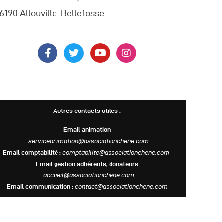
6190 Allouville-Bellefosse
Autres contacts utiles :
Email animation
:
serviceanimation@associationchene.com
Email comptabilité :
comptabilite@associationchene.com
Email gestion adhérents, donateurs
:
accueil@associationchene.com
Email communication :
contact@associationchene.com