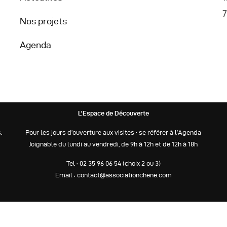
7
Nos projets
Agenda
L’Espace de Découverte
.
Pour les jours d’ouverture aux visites : se référer à l’Agenda
Joignable du lundi au vendredi, de 9h à 12h et de 12h à 18h
Tel : 02 35 96 06 54 (choix 2 ou 3)
Email : contact@associationchene.com