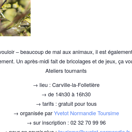
 vouloir – beaucoup de mal aux animaux, il est également 
ment. Un après-midi fait de bricolages et de jeux, ça vo
Ateliers tournants
→ lieu : Carville-la-Folletière
→ de 14h30 à 16h30
→ tarifs : gratuit pour tous
→ organisée par
Yvetot Normandie Toursime
→ sur inscription : 02 32 70 99 96
→ pour en savoir plus :
tourisme@yvetot-normandie.fr