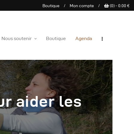
Boutique
/
Mon compte
/
(0) -
0.00
€
e sauvage
Nous soutenir
Boutique
Agenda
r aider les