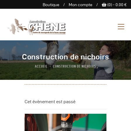
Boutique
/
Mon compte
/
(0) -
0.00
€
ASSOCIATION CHENE
Centre de Sauvegarde de la
faune sauvage
L’Association
Construction de nichoirs
Centre De Sauvegarde
ACCUEIL
CONSTRUCTION DE NICHOIRS
Espace Découverte
Nous Soutenir
Boutique
Agenda
Cet évènement est passé
Contactez-Nous