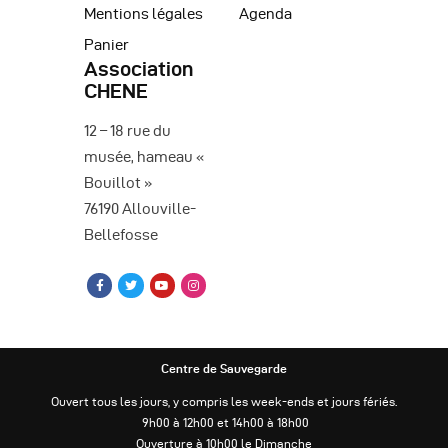
Mentions légales
Agenda
Panier
Association
CHENE
12 – 18 rue du
musée, hameau «
Bouillot »
76190 Allouville-
Bellefosse
Centre de Sauvegarde
Ouvert tous les jours, y compris les week-ends et jours fériés.
9h00 à 12h00 et 14h00 à 18h00
Ouverture à 10h00 le Dimanche