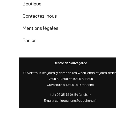
Boutique
Contactez-nous
Mentions légales
Panier
Centre de Sauvegarde
Ouvert tous les jours, y compris les week-ends et jours fériés
9h00 à 12h00 et 14h00 à 18h00
Ouverture à 10h00 le Dimanche
tel : 02 35 96 06 54 (choix 1)
Email : cliniquechene@cdschene.fr