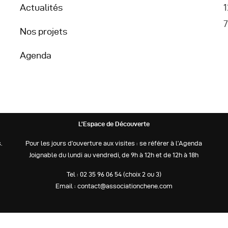
Actualités
1
7
Nos projets
Agenda
L’Espace de Découverte
.
Pour les jours d’ouverture aux visites : se référer à l’Agenda
Joignable du lundi au vendredi, de 9h à 12h et de 12h à 18h
Tel : 02 35 96 06 54 (choix 2 ou 3)
Email : contact@associationchene.com