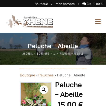
Boutique
/
Mon compte
/
(0) -
0.00
€
ASSOCIATION CHENE
Centre de Sauvegarde de la
faune sauvage
L’Association
Peluche – Abeille
Centre De Sauvegarde
ACCUEIL
BOUTIQUE
...
PELUCHE – ABEILLE
Espace Découverte
Nous Soutenir
Boutique
Boutique
>
Peluches
>
Peluche – Abeille
Agenda
Peluche
Contactez-Nous
– Abeille
15
.
00
€