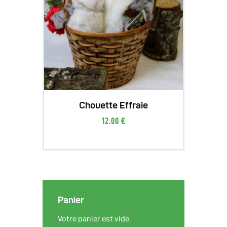
Chouette Effraie
12
.
00
€
Panier
Votre panier est vide.