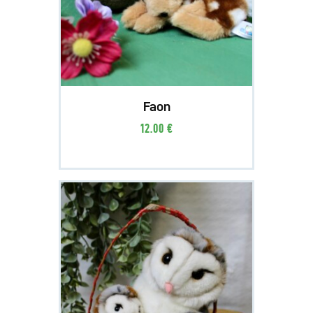
Faon
12
.
00
€