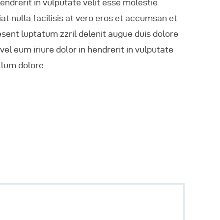
endrerit in vulputate velit esse molestie
at nulla facilisis at vero eros et accumsan et
aesent luptatum zzril delenit augue duis dolore
 vel eum iriure dolor in hendrerit in vulputate
llum dolore.