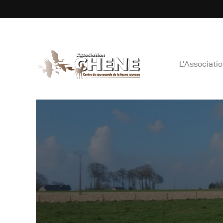
ASS
L’Associati
L
C
E
N
B