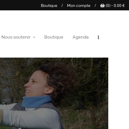
Boutique
/
Mon compte
/
(0) -
0.00
€
e sauvage
Nous soutenir
Boutique
Agenda