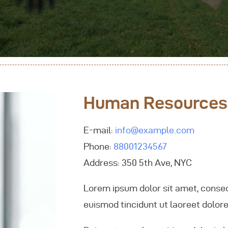
genda
ontactez-Nous
Human Resources
E-mail:
info@example.com
Phone:
88001234567
Address:
350 5th Ave, NYC
Lorem ipsum dolor sit amet, consec
euismod tincidunt ut laoreet dolor