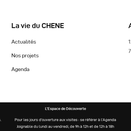
La vie du CHENE
Actualités
1
7
Nos projets
Agenda
L’Espace de Découverte
.
Pour les jours d’ouverture aux visites : se référer à l’Agenda
Joignable du lundi au vendredi, de 9h à 12h et de 12h à 18h