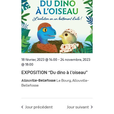
h
g
h
c
e
a
e
t
t
r
i
i
o
c
o
n
h
n
n
d
e
e
e
z
e
v
u
18 février, 2023 @ 14:00
-
24 novembre, 2023
t
@ 18:00
u
n
n
EXPOSITION “Du dino à l’oiseau”
e
e
d
s
Allouville-Bellefosse
a
Le Bourg, Allouville-
Bellefosse
a
é
v
t
v
i
e
è
.
Jour précédent
Jour suivant
g
n