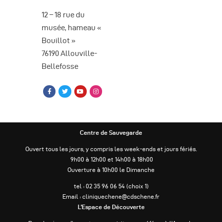
è
12 – 18 rue du
n
musée, hameau «
Bouillot »
e
76190 Allouville-
m
Bellefosse
e
n
t
s
Centre de Sauvegarde
Ouvert tous les jours, y compris les week-ends et jours fériés.
9h00 à 12h00 et 14h00 à 18h00
Ouverture à 10h00 le Dimanche
tel : 02 35 96 06 54 (choix 1)
Email : cliniquechene@cdschene.fr
L’Espace de Découverte