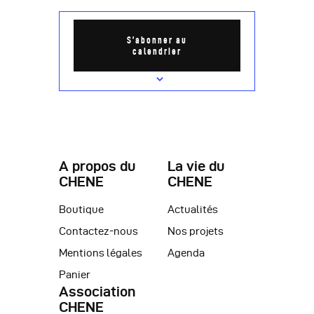
e
a
m
t
S’abonner au
e
calendrier
i
n
o
t
n
d
e
A propos du
La vie du
v
CHENE
CHENE
u
Boutique
Actualités
e
Contactez-nous
Nos projets
s
Mentions légales
Agenda
Panier
É
Association
v
CHENE