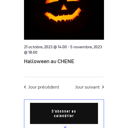
e
a
m
t
e
i
n
o
t
n
21 octobre, 2023 @ 14:00
-
5 novembre, 2023
d
@ 18:00
Halloween au CHENE
e
v
u
Jour précédent
Jour suivant
e
s
S’abonner au
É
calendrier
v