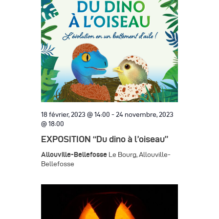
h
g
h
c
e
a
e
t
t
r
i
i
o
c
o
n
h
n
n
d
e
e
e
z
e
v
u
18 février, 2023 @ 14:00
-
24 novembre, 2023
t
@ 18:00
u
n
n
EXPOSITION “Du dino à l’oiseau”
e
e
d
s
Allouville-Bellefosse
a
Le Bourg, Allouville-
Bellefosse
a
é
v
t
v
i
e
è
.
g
n