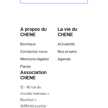
è
n
e
A propos du
La vie du
m
CHENE
CHENE
e
Boutique
Actualités
n
Contactez-nous
Nos projets
t
Mentions légales
Agenda
s
Panier
Association
CHENE
12 – 18 rue du
musée, hameau «
Bouillot »
76190 Allouville-