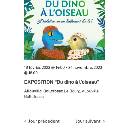
h
g
h
c
e
a
e
t
t
r
i
i
o
c
o
n
h
n
n
d
e
e
e
z
e
v
u
18 février, 2023 @ 14:00
-
24 novembre, 2023
t
@ 18:00
u
n
n
EXPOSITION “Du dino à l’oiseau”
e
e
d
s
Allouville-Bellefosse
a
Le Bourg, Allouville-
Bellefosse
a
é
v
t
v
i
e
è
.
Jour précédent
Jour suivant
g
n