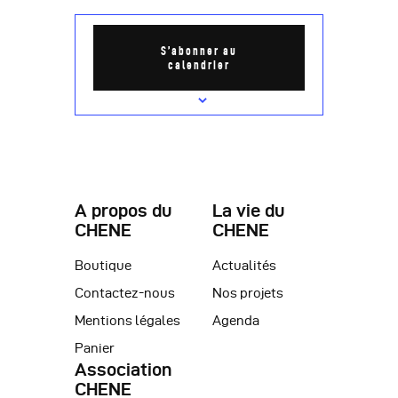
e
a
m
t
S’abonner au
e
calendrier
i
n
o
t
n
d
e
A propos du
La vie du
v
CHENE
CHENE
u
Boutique
Actualités
e
Contactez-nous
Nos projets
s
Mentions légales
Agenda
Panier
É
Association
v
CHENE