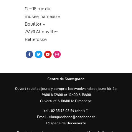
è
12 – 18 rue du
n
musée, hameau «
Bouillot »
e
76190 Allouville-
m
Bellefosse
e
n
t
s
Centre de Sauvegarde
Ouvert tous les jours, y compris les week-ends et jours fériés.
9h00 à 12h00 et 14h00 à 18h00
Ouverture à 10h00 le Dimanche
tel : 02 35 96 06 54 (choix 1)
Email : cliniquechene@cdschene.fr
L’Espace de Découverte