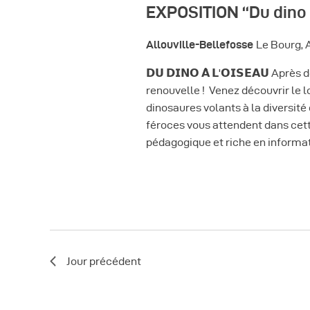
c
EXPOSITION “Du dino 
t
c
t
-
i
Allouville-Bellefosse
Le Bourg, 
h
c
o
𝗗𝗨 𝗗𝗜𝗡𝗢 𝗔̀ 𝗟'𝗢𝗜𝗦𝗘𝗔𝗨 
l
e
n
renouvelle ! Venez découvrir le 
é
dinosaures volants à la diversité
n
e
.
féroces vous attendent dans cett
e
pédagogique et riche en informat
t
R
z
e
n
u
c
n
a
h
e
e
v
d
r
Jour précédent
a
i
c
t
h
g