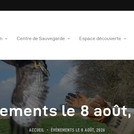
OCIATION CHENE
Centre de Sauvegarde de la faun
on
Centre de Sauvegarde
Espace découverte
’Association
entre De Sauvegarde
space Découverte
ements le 8 août,
ous Soutenir
outique
ACCUEIL
ÉVÈNEMENTS LE 8 AOÛT, 2026