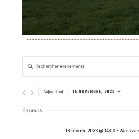
A
C
R
S
a
e
i
c
Aujourd’hui
16 NOVEMBRE, 2023
s
S
h
i
é
En cours
r
e
l
m
e
18 février, 2023 @ 14:00
-
24 novem
r
o