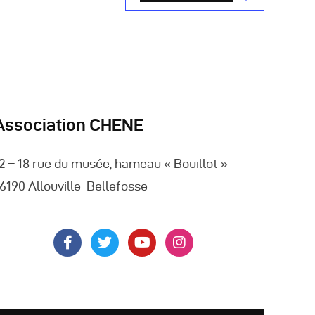
v
è
n
e
m
Association CHENE
e
2 – 18 rue du musée, hameau « Bouillot »
n
6190 Allouville-Bellefosse
t