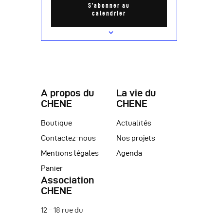
e
a
S’abonner au
calendrier
m
t
e
i
n
o
t
n
d
A propos du
La vie du
CHENE
CHENE
e
v
Boutique
Actualités
Contactez-nous
Nos projets
u
Mentions légales
Agenda
e
Panier
s
Association
CHENE
É
v
12 – 18 rue du