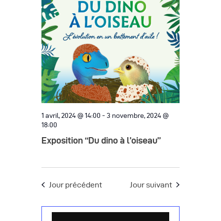
h
g
h
c
e
a
e
t
t
r
i
i
o
c
o
n
h
n
n
d
e
e
e
z
e
v
u
1 avril, 2024 @ 14:00
-
3 novembre, 2024 @
t
18:00
u
n
n
Exposition “Du dino à l’oiseau”
e
e
d
s
a
a
é
v
t
v
Jour précédent
Jour suivant
i
e
è
.
g
n