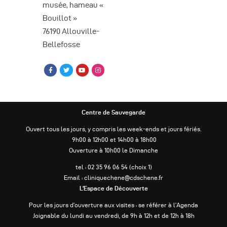
musée, hameau «
è
Bouillot »
n
76190 Allouville-
e
Bellefosse
m
e
n
Centre de Sauvegarde
t
Ouvert tous les jours, y compris les week-ends et jours fériés.
s
9h00 à 12h00 et 14h00 à 18h00
Ouverture à 10h00 le Dimanche
tel : 02 35 96 06 54 (choix 1)
Email : cliniquechene@cdschene.fr
L’Espace de Découverte
Pour les jours d’ouverture aux visites : se référer à l’Agenda
Joignable du lundi au vendredi, de 9h à 12h et de 12h à 18h