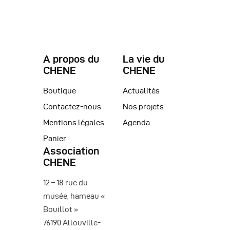
e
a
m
t
e
i
n
A propos du
La vie du
o
t
CHENE
CHENE
n
Boutique
Actualités
d
Contactez-nous
Nos projets
e
Mentions légales
Agenda
v
Panier
u
Association
CHENE
e
12 – 18 rue du
s
musée, hameau «
É
Bouillot »
v
76190 Allouville-