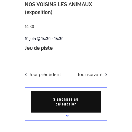
h
g
h
NOS VOISINS LES ANIMAUX
c
e
a
e
(exposition)
t
t
r
i
i
14:30
o
c
o
n
10 juin @ 14:30
-
16:30
h
n
n
Jeu de piste
d
e
e
e
z
e
v
u
t
Jour précédent
Jour suivant
u
n
n
e
e
d
s
a
S’abonner au
a
é
v
calendrier
t
v
i
e
è
.
g
n