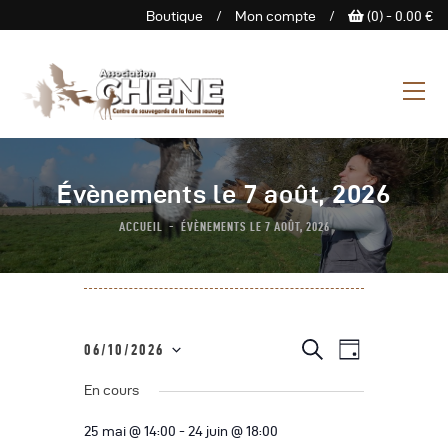
Boutique
/
Mon compte
/
(0) -
0.00
€
ASSOCIATION CHENE
Centre de Sauvegarde de la
faune sauvage
L’Association
Évènements le 7 août, 2026
Centre De Sauvegarde
ACCUEIL
ÉVÈNEMENTS LE 7 AOÛT, 2026
Espace Découverte
Nous Soutenir
Boutique
Agenda
N
R
R
06/10/2026
J
e
Contactez-Nous
a
S
o
c
e
u
En cours
h
é
v
r
e
c
l
i
r
25 mai @ 14:00
-
24 juin @ 18:00
c
e