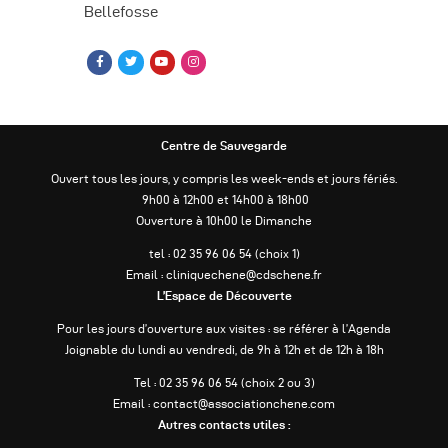
Bellefosse
è
n
e
m
Centre de Sauvegarde
e
Ouvert tous les jours, y compris les week-ends et jours fériés.
n
9h00 à 12h00 et 14h00 à 18h00
Ouverture à 10h00 le Dimanche
t
tel : 02 35 96 06 54 (choix 1)
s
Email : cliniquechene@cdschene.fr
L’Espace de Découverte
Pour les jours d’ouverture aux visites : se référer à l’Agenda
Joignable du lundi au vendredi, de 9h à 12h et de 12h à 18h
Tel : 02 35 96 06 54 (choix 2 ou 3)
Email : contact@associationchene.com
Autres contacts utiles :