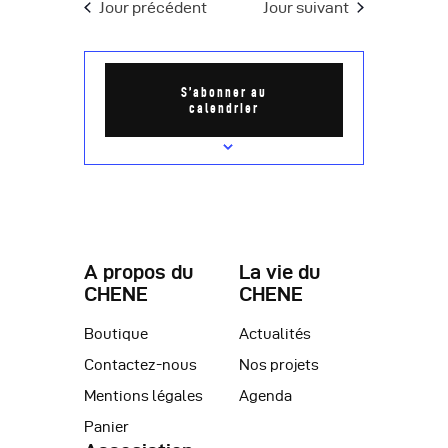
e
Jour précédent
Jour suivant
a
m
t
e
i
n
S’abonner au
calendrier
o
t
n
d
e
v
A propos du
La vie du
u
CHENE
CHENE
e
Boutique
Actualités
s
Contactez-nous
Nos projets
É
Mentions légales
Agenda
Panier
v