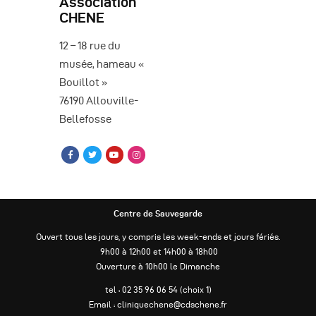
Association
è
CHENE
n
12 – 18 rue du
e
musée, hameau «
Bouillot »
m
76190 Allouville-
e
Bellefosse
n
t
s
Centre de Sauvegarde
Ouvert tous les jours, y compris les week-ends et jours fériés.
9h00 à 12h00 et 14h00 à 18h00
Ouverture à 10h00 le Dimanche
tel : 02 35 96 06 54 (choix 1)
Email : cliniquechene@cdschene.fr