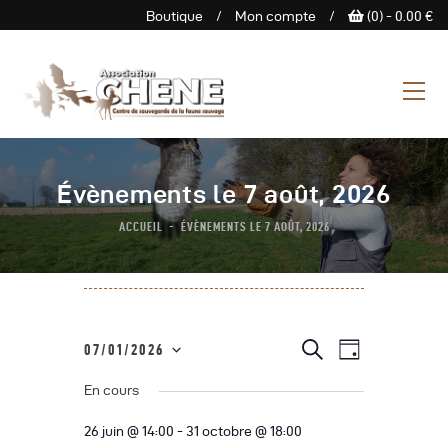
Boutique
/
Mon compte
/
(0) -
0.00
€
ASSOCIATION CHENE
Centre de Sauvegarde de la
faune sauvage
L’Association
Évènements le 7 août, 2026
Centre De Sauvegarde
ACCUEIL
ÉVÈNEMENTS LE 7 AOÛT, 2026
Espace Découverte
Nous Soutenir
Boutique
Agenda
N
R
R
07/01/2026
J
e
Contactez-Nous
a
S
o
c
e
u
En cours
h
é
v
r
e
c
l
i
r
26 juin @ 14:00
-
31 octobre @ 18:00
c
e