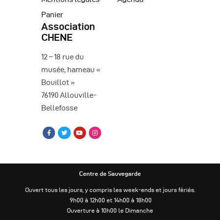
Panier
Association
CHENE
12 – 18 rue du
musée, hameau «
Bouillot »
76190 Allouville-
Bellefosse
Centre de Sauvegarde
Ouvert tous les jours, y compris les week-ends et jours fériés.
9h00 à 12h00 et 14h00 à 18h00
Ouverture à 10h00 le Dimanche