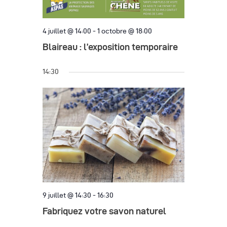
e
a
m
t
e
4 juillet @ 14:00
-
1 octobre @ 18:00
i
n
Blaireau : l’exposition temporaire
o
t
14:30
n
d
e
v
u
e
s
9 juillet @ 14:30
-
16:30
É
Fabriquez votre savon naturel
v