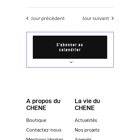
è
n
Jour précédent
Jour suivant
e
m
S’abonner au
e
calendrier
n
t
s
A propos du
La vie du
CHENE
CHENE
Boutique
Actualités
Contactez-nous
Nos projets
Mentions légales
Agenda