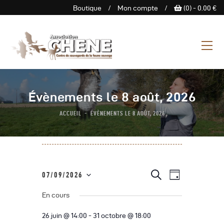
Boutique
/
Mon compte
/
(0) -
0.00
€
ASSOCIATION CHENE
Centre de Sauvegarde de la
faune sauvage
L’Association
Évènements le 8 août, 2026
Centre De Sauvegarde
ACCUEIL
ÉVÈNEMENTS LE 8 AOÛT, 2026
Espace Découverte
Nous Soutenir
Boutique
Agenda
N
R
R
07/09/2026
J
e
Contactez-Nous
a
S
o
c
e
u
En cours
h
é
v
r
e
c
l
i
r
26 juin @ 14:00
-
31 octobre @ 18:00
c
e