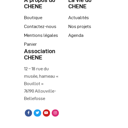
è
CHENE
CHENE
n
Boutique
Actualités
e
Contactez-nous
Nos projets
m
Mentions légales
Agenda
Panier
e
Association
n
CHENE
t
12 – 18 rue du
s
musée, hameau «
Bouillot »
76190 Allouville-
Bellefosse