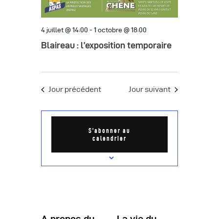
e
a
m
t
e
4 juillet @ 14:00
-
1 octobre @ 18:00
i
n
Blaireau : l’exposition temporaire
o
t
n
Jour précédent
Jour suivant
d
e
v
S’abonner au
calendrier
u
e
s
É
v
A propos du
La vie du