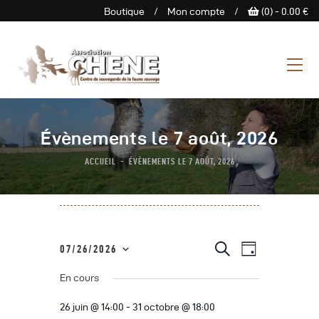
Boutique
/
Mon compte
/
(0) -
0.00
€
ASSOCIATION CHENE
Centre de Sauvegarde de la
faune sauvage
L’Association
Évènements le 7 août, 2026
Centre De Sauvegarde
ACCUEIL
ÉVÈNEMENTS LE 7 AOÛT, 2026
Espace Découverte
Nous Soutenir
Boutique
Agenda
N
R
R
07/26/2026
J
e
Contactez-Nous
a
S
o
c
e
u
En cours
h
é
v
r
e
c
l
i
r
26 juin @ 14:00
-
31 octobre @ 18:00
c
e