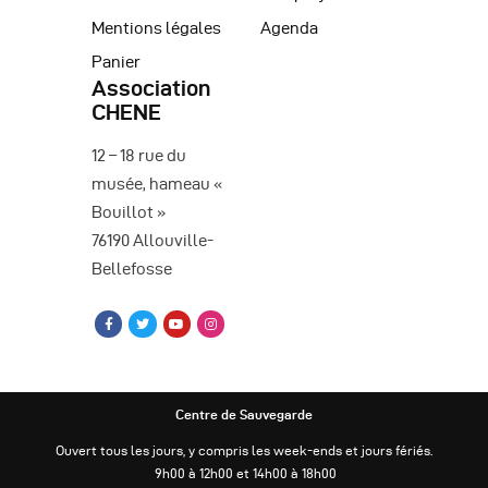
Mentions légales
Agenda
Panier
Association
CHENE
12 – 18 rue du
musée, hameau «
Bouillot »
76190 Allouville-
Bellefosse
Centre de Sauvegarde
Ouvert tous les jours, y compris les week-ends et jours fériés.
9h00 à 12h00 et 14h00 à 18h00