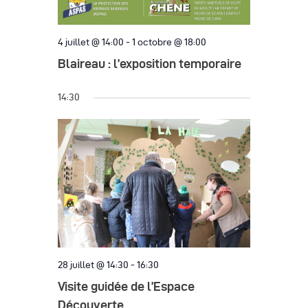
e
a
m
t
e
4 juillet @ 14:00
-
1 octobre @ 18:00
i
n
Blaireau : l’exposition temporaire
o
t
14:30
n
d
e
v
u
e
s
28 juillet @ 14:30
-
16:30
É
Visite guidée de l’Espace
v
Découverte