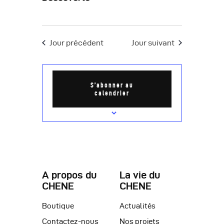
è
n
Jour précédent
Jour suivant
e
m
e
S’abonner au
calendrier
n
t
s
A propos du
La vie du
CHENE
CHENE
Boutique
Actualités
Contactez-nous
Nos projets