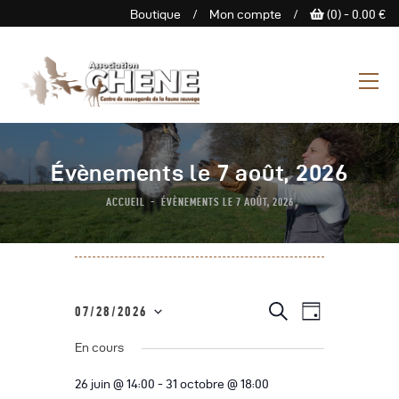
Boutique
/
Mon compte
/
(0) -
0.00
€
ASSOCIATION CHENE
Centre de Sauvegarde de la
faune sauvage
L’Association
Évènements le 7 août, 2026
Centre De Sauvegarde
ACCUEIL
ÉVÈNEMENTS LE 7 AOÛT, 2026
Espace Découverte
Nous Soutenir
Boutique
Agenda
N
R
R
07/28/2026
J
e
Contactez-Nous
a
S
o
c
e
u
En cours
h
é
v
r
e
c
l
i
r
26 juin @ 14:00
-
31 octobre @ 18:00
c
e