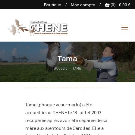
Boutique
/
Mon compte
/
(0) -
0.00
€
ASSOCIATION CHENE
Centre de Sauvegarde de la
faune sauvage
L’Association
Tama
Centre De Sauvegarde
ACCUEIL
TAMA
Espace Découverte
Nous Soutenir
Boutique
Agenda
Tama (phoque veau-marin) a été
Contactez-Nous
accueillie au CHENE le 18 Juillet 2003
récupérée après avoir été séparée de sa
mère aux alentours de Carolles. Elle a