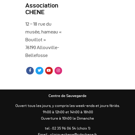
Association
CHENE
12 – 18 rue du
musée, hameau «
Bouillot »
76190 Allouville-
Bellefosse
Centre de Sauvegarde
Ouvert tous les jours, y compris les week-ends et jours fériés.
9h00 à 12h00 et 14h00 à 18h00
Ouverture à 10h00 le Dimanche
tel : 02 35 96 06 54 (choix 1)
Email : cliniquechene@cdschene.fr