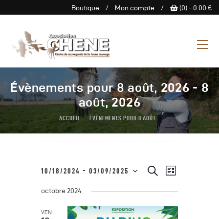
Boutique
/
Mon compte
/
(0) -
0.00
€
ASSOCIATION CHENE
Centre de Sauvegarde de la
faune sauvage
L’Association
Évènements pour 8 août, 2026 - 8
Centre De Sauvegarde
août, 2026
Espace Découverte
ACCUEIL
ÉVÈNEMENTS POUR 8 AOÛT...
Nous Soutenir
Boutique
Agenda
N
R
R
10/18/2024
 - 
03/09/2025
L
e
Contactez-Nous
a
S
i
c
e
s
octobre 2024
h
é
v
t
e
c
e
l
i
r
VEN
c
e