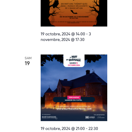
e
a
m
t
e
i
n
o
19 octobre, 2024 @ 14:00
-
3
t
novembre, 2024 @ 17:30
n
d
SAM
19
e
v
u
e
s
É
v
19 octobre, 2024 @ 21:00
-
22:30