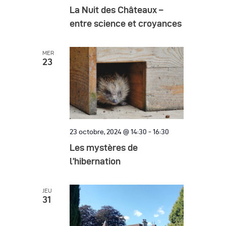
è
La Nuit des Châteaux –
entre science et croyances
n
e
MER
m
23
e
n
t
s
23 octobre, 2024 @ 14:30
-
16:30
Les mystères de
l’hibernation
JEU
31