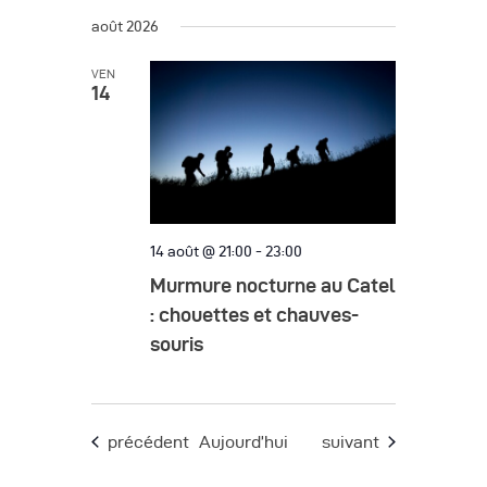
août 2026
VEN
14
14 août @ 21:00
-
23:00
Murmure nocturne au Catel
: chouettes et chauves-
souris
Évènements
Évènements
précédent
Aujourd’hui
suivant