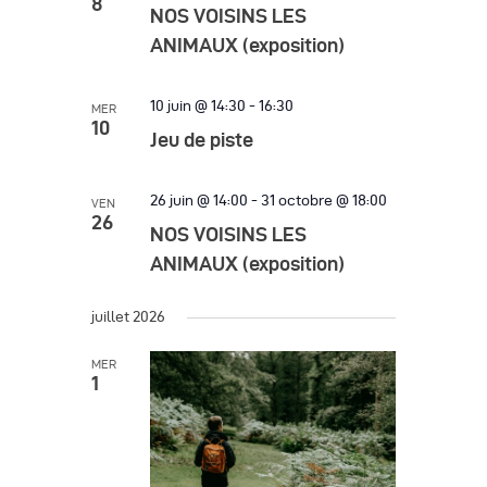
h
8
g
h
NOS VOISINS LES
c
e
a
e
ANIMAUX (exposition)
t
t
r
i
i
10 juin @ 14:30
-
16:30
MER
o
c
10
o
Jeu de piste
n
h
n
n
d
e
e
26 juin @ 14:00
-
31 octobre @ 18:00
VEN
e
26
z
e
NOS VOISINS LES
v
u
ANIMAUX (exposition)
t
u
n
n
e
e
juillet 2026
d
s
a
MER
a
é
1
v
t
v
i
e
è
.
g
n