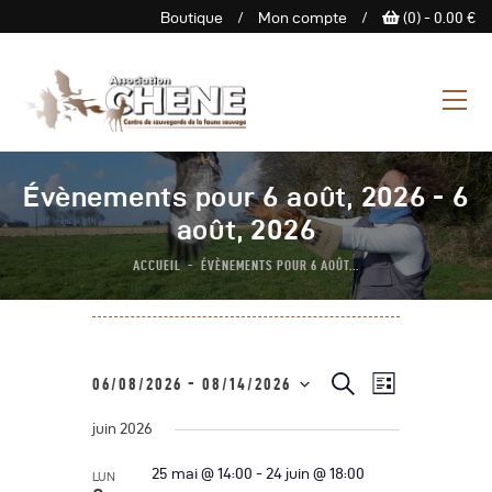
Boutique
/
Mon compte
/
(0) -
0.00
€
ASSOCIATION CHENE
Centre de Sauvegarde de la
faune sauvage
L’Association
Évènements pour 6 août, 2026 - 6
Centre De Sauvegarde
août, 2026
Espace Découverte
ACCUEIL
ÉVÈNEMENTS POUR 6 AOÛT...
Nous Soutenir
Boutique
Agenda
N
R
R
06/08/2026
 - 
08/14/2026
L
e
Contactez-Nous
a
S
i
c
e
s
juin 2026
h
é
v
t
e
c
e
l
i
r
25 mai @ 14:00
-
24 juin @ 18:00
LUN
c
e