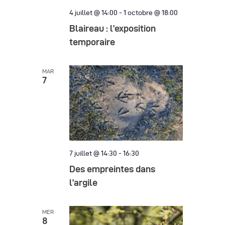
è
4 juillet @ 14:00
-
1 octobre @ 18:00
n
Blaireau : l’exposition
temporaire
e
m
MAR
e
7
n
t
s
7 juillet @ 14:30
-
16:30
Des empreintes dans
l’argile
MER
8