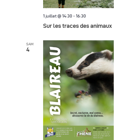
e
a
m
t
1 juillet @ 14:30
-
16:30
e
i
Sur les traces des animaux
n
o
t
SAM
n
4
d
e
v
u
e
s
É
v