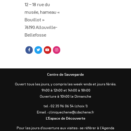
12 – 18 rue du
musée, hameau «
Bouillot »
76190 Allouville-
Bellefosse
Centre de Sauvegarde
Ouvert tous les jours, y compris les week-ends et jours fériés.
9h00 à 12h00 et 14h00 à 18h00
Ouverture à 10h00 le Dimanche
tel : 02 35 96 06 54 (choix 1)
Email : cliniquechene@cdschene.fr
L’Espace de Découverte
Pour les jours d’ouverture aux visites : se référer à l’Agenda