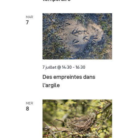
è
n
MAR
7
e
m
e
n
7 juillet @ 14:30
-
16:30
t
Des empreintes dans
s
l’argile
MER
8