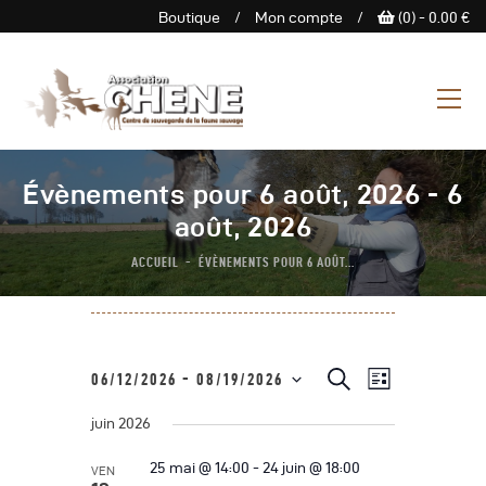
Boutique
/
Mon compte
/
(0) -
0.00
€
ASSOCIATION CHENE
Centre de Sauvegarde de la
faune sauvage
L’Association
Évènements pour 6 août, 2026 - 6
Centre De Sauvegarde
août, 2026
Espace Découverte
ACCUEIL
ÉVÈNEMENTS POUR 6 AOÛT...
Nous Soutenir
Boutique
Agenda
N
R
R
06/12/2026
 - 
08/19/2026
L
e
Contactez-Nous
a
S
i
c
e
s
juin 2026
h
é
v
t
e
c
e
l
i
r
25 mai @ 14:00
-
24 juin @ 18:00
VEN
c
e