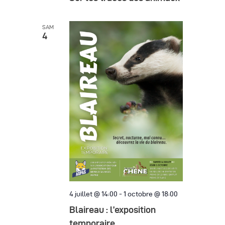
e
a
m
t
SAM
e
4
i
n
o
t
n
d
e
v
u
e
s
4 juillet @ 14:00
-
1 octobre @ 18:00
É
Blaireau : l’exposition
v
temporaire