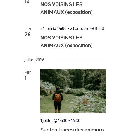
h
12
g
h
NOS VOISINS LES
c
e
a
e
ANIMAUX (exposition)
t
t
r
i
i
26 juin @ 14:00
-
31 octobre @ 18:00
VEN
o
c
26
o
NOS VOISINS LES
n
h
n
ANIMAUX (exposition)
n
d
e
e
e
juillet 2026
z
e
v
u
t
MER
u
n
1
n
e
e
d
s
a
a
é
v
t
v
i
e
è
1 juillet @ 14:30
-
16:30
.
g
n
Sur les traces des animaux