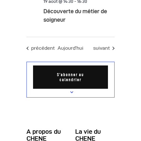
19 août @ 14:30
-
16:30
Découverte du métier de
soigneur
Évènements
Évènements
précédent
Aujourd’hui
suivant
S’abonner au
calendrier
A propos du
La vie du
CHENE
CHENE