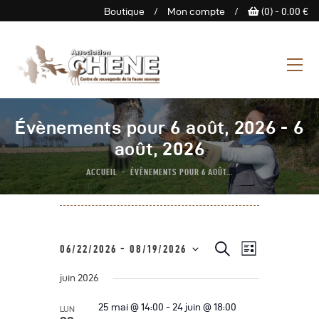
Boutique
/
Mon compte
/
(0) -
0.00
€
ASSOCIATION CHENE
Centre de Sauvegarde de la
faune sauvage
L’Association
Évènements pour 6 août, 2026 - 6
Centre De Sauvegarde
août, 2026
Espace Découverte
ACCUEIL
ÉVÈNEMENTS POUR 6 AOÛT...
Nous Soutenir
Boutique
Agenda
N
R
R
06/22/2026
 - 
08/19/2026
L
e
Contactez-Nous
a
S
i
c
e
s
juin 2026
h
é
v
t
e
c
e
l
i
r
25 mai @ 14:00
-
24 juin @ 18:00
LUN
c
e