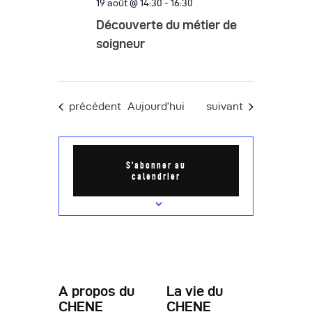
19 août @ 14:30
-
16:30
Découverte du métier de
soigneur
Évènements
Évènements
précédent
Aujourd’hui
suivant
S’abonner au
calendrier
A propos du
La vie du
CHENE
CHENE