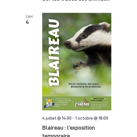
e
a
m
t
SAM
e
4
i
n
o
t
n
d
e
v
u
e
s
4 juillet @ 14:00
-
1 octobre @ 18:00
É
Blaireau : l’exposition
v
temporaire