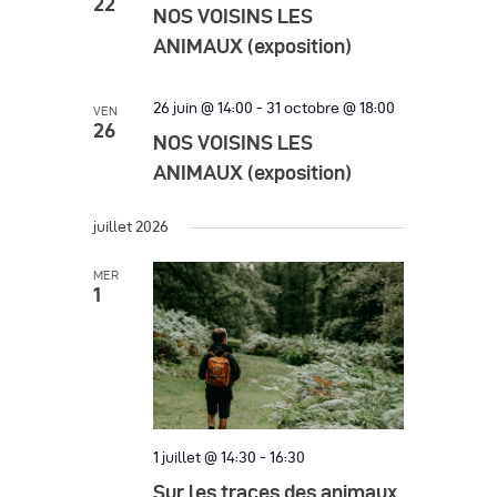
h
22
g
h
NOS VOISINS LES
c
e
a
e
ANIMAUX (exposition)
t
t
r
i
i
26 juin @ 14:00
-
31 octobre @ 18:00
VEN
o
c
26
o
NOS VOISINS LES
n
h
n
ANIMAUX (exposition)
n
d
e
e
e
juillet 2026
z
e
v
u
t
MER
u
n
1
n
e
e
d
s
a
a
é
v
t
v
i
e
è
1 juillet @ 14:30
-
16:30
.
g
n
Sur les traces des animaux