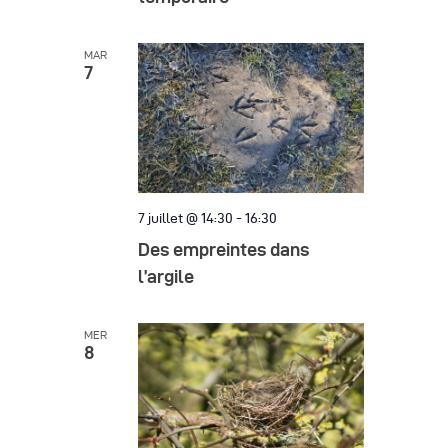
è
n
MAR
7
e
m
e
n
7 juillet @ 14:30
-
16:30
t
Des empreintes dans
s
l’argile
MER
8