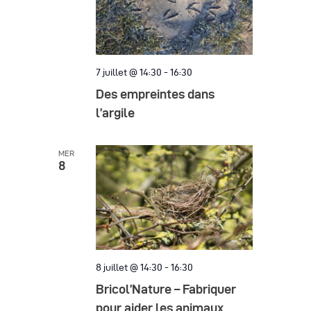
è
n
e
7 juillet @ 14:30
-
16:30
m
Des empreintes dans
e
l’argile
n
MER
t
8
s
8 juillet @ 14:30
-
16:30
Bricol’Nature – Fabriquer
pour aider les animaux