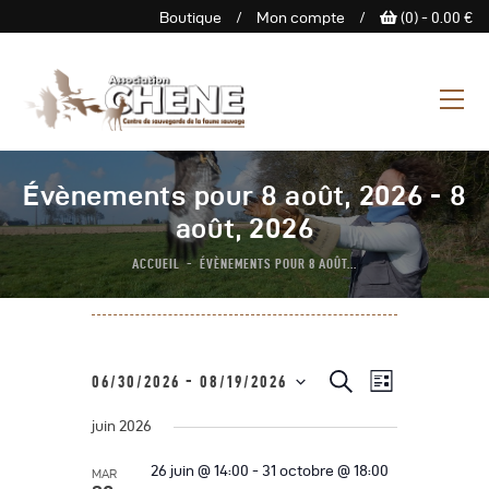
Boutique
/
Mon compte
/
(0) -
0.00
€
ASSOCIATION CHENE
Centre de Sauvegarde de la
faune sauvage
L’Association
Évènements pour 8 août, 2026 - 8
Centre De Sauvegarde
août, 2026
Espace Découverte
ACCUEIL
ÉVÈNEMENTS POUR 8 AOÛT...
Nous Soutenir
Boutique
Agenda
N
R
R
06/30/2026
 - 
08/19/2026
L
e
Contactez-Nous
a
S
i
c
e
s
juin 2026
h
é
v
t
e
c
e
l
i
r
26 juin @ 14:00
-
31 octobre @ 18:00
MAR
c
e