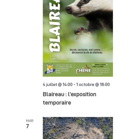
e
a
m
t
e
i
n
o
t
n
d
e
v
4 juillet @ 14:00
-
1 octobre @ 18:00
u
Blaireau : l’exposition
e
temporaire
s
MAR
É
7
v